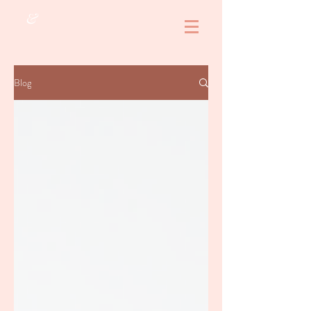
&
Blog