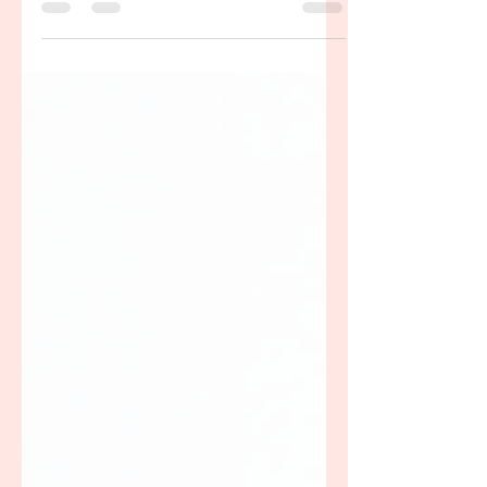
incompatibles? Chaque année, les
musulmans pratiquants, observent une
période de jeûne durant un...